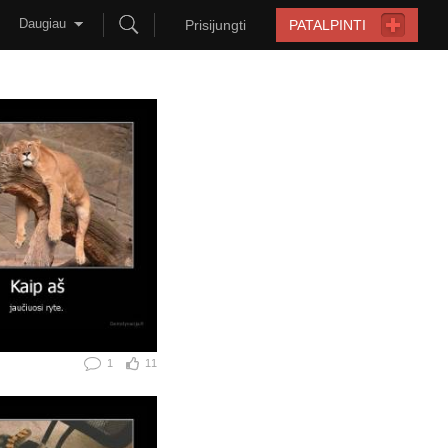
Daugiau
Prisijungti
PATALPINTI
1
11