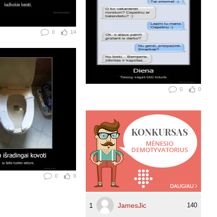
0
14
0
0
0
9
1
JamesJic
140