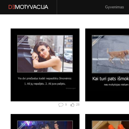
Gyvenimas
Stilius
N-18
9
28