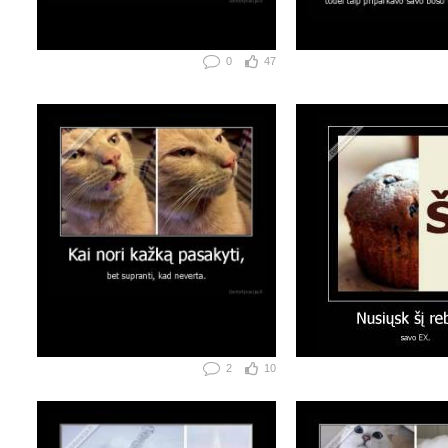
0
47
2
10