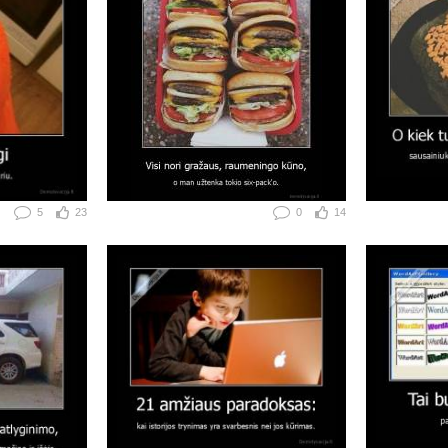
5
23
0
14