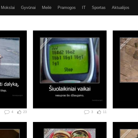
Mokslai
Gyvūnai
Meilė
Pramogos
IT
Sportas
Aktualijos
Video
Kiti
SMS
GIF
Eurobasket 2017
4
23
3
11