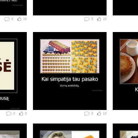
0
16
3
16
0
9
3
13